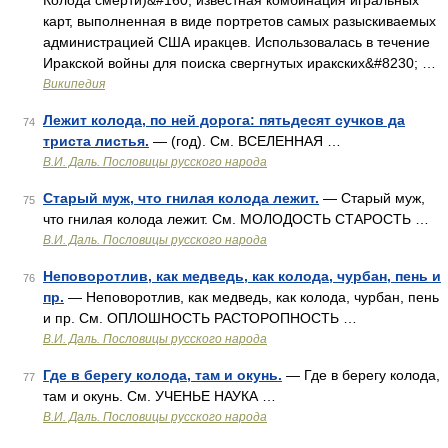
Колода смерти)&#160; известная комбинация игральных
карт, выполненная в виде портретов самых разыскиваемых
администрацией США иракцев. Использовалась в течение
Иракской войны для поиска свергнутых иракских&#8230; …
Википедия
Лежит колода, по ней дорога: пятьдесят сучков да
74
триста листья.
— (год). См. ВСЕЛЕННАЯ …
В.И. Даль. Пословицы русского народа
Старый муж, что гнилая колода лежит.
— Старый муж,
75
что гнилая колода лежит. См. МОЛОДОСТЬ СТАРОСТЬ …
В.И. Даль. Пословицы русского народа
Неповоротлив, как медведь, как колода, чурбан, пень и
76
пр.
— Неповоротлив, как медведь, как колода, чурбан, пень
и пр. См. ОПЛОШНОСТЬ РАСТОРОПНОСТЬ …
В.И. Даль. Пословицы русского народа
Где в берегу колода, там и окунь.
— Где в берегу колода,
77
там и окунь. См. УЧЕНЬЕ НАУКА …
В.И. Даль. Пословицы русского народа