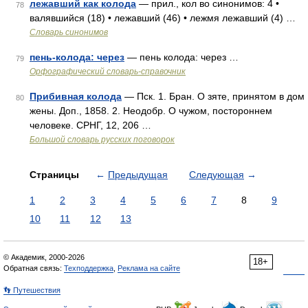
лежавший как колода
— прил., кол во синонимов: 4 •
78
валявшийся (18) • лежавший (46) • лежмя лежавший (4) …
Словарь синонимов
пень-колода: через
— пень колода: через …
79
Орфографический словарь-справочник
Прибивная колода
— Пск. 1. Бран. О зяте, принятом в дом
80
жены. Доп., 1858. 2. Неодобр. О чужом, постороннем
человеке. СРНГ, 12, 206 …
Большой словарь русских поговорок
Страницы
←
Предыдущая
Следующая
→
1
2
3
4
5
6
7
8
9
10
11
12
13
© Академик, 2000-2026
18+
Обратная связь:
Техподдержка
,
Реклама на сайте
👣 Путешествия