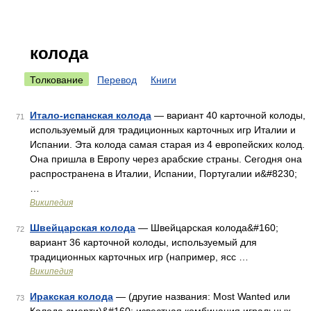
колода
Толкование
Перевод
Книги
Итало-испанская колода
— вариант 40 карточной колоды,
71
используемый для традиционных карточных игр Италии и
Испании. Эта колода самая старая из 4 европейских колод.
Она пришла в Европу через арабские страны. Сегодня она
распространена в Италии, Испании, Португалии и&#8230;
…
Википедия
Швейцарская колода
— Швейцарская колода&#160;
72
вариант 36 карточной колоды, используемый для
традиционных карточных игр (например, ясс …
Википедия
Иракская колода
— (другие названия: Most Wanted или
73